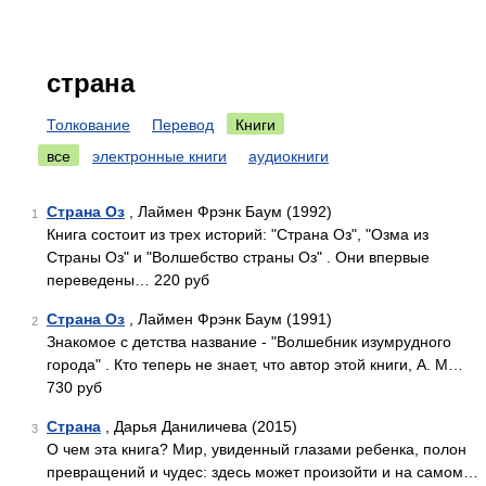
страна
Толкование
Перевод
Книги
все
электронные книги
аудиокниги
Страна Оз
, Лаймен Фрэнк Баум (1992)
1
Книга состоит из трех историй: "Страна Оз", "Озма из
Страны Оз" и "Волшебство страны Оз" . Они впервые
переведены… 220 руб
Страна Оз
, Лаймен Фрэнк Баум (1991)
2
Знакомое с детства название - "Волшебник изумрудного
города" . Кто теперь не знает, что автор этой книги, А. М…
730 руб
Страна
, Дарья Даниличева (2015)
3
О чем эта книга? Мир, увиденный глазами ребенка, полон
превращений и чудес: здесь может произойти и на самом…