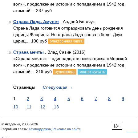
волк», продолжение истории с попаданием в 1942 год
атомной… 237 руб
Страна Лада. Амулет
, Андрей Богачук
9
Страна Лада готовится отпраздновать день рождения
царицы Флорины. Но страна Лада снова в беде. Двух
цариц… 100 руб
электронная книга
Страна мечты
, Влад Савин (2016)
10
«Страна мечты» – одиннадцатая книга цикла «Морской
волк», продолжение истории с попаданием в 1942 год
атомной… 219 руб
аудиокнига
можно скачать
Страницы
Следующая
→
1
2
3
4
5
6
7
8
9
10
11
12
13
© Академик, 2000-2026
18+
Обратная связь:
Техподдержка
,
Реклама на сайте