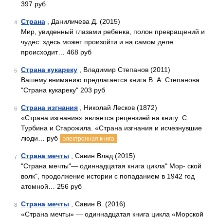
397 руб
Страна
, Даниличева Д. (2015)
4
Мир, увиденный глазами ребенка, полон превращений и
чудес: здесь может произойти и на самом деле
происходит… 468 руб
Страна кукареку
, Владимир Степанов (2011)
5
Вашему вниманию предлагается книга В. А. Степанова
"Страна кукареку" 203 руб
Страна изгнания
, Николай Лесков (1872)
6
«Страна изгнания» является рецензией на книгу: С.
Турбина и Старожила. «Страна изгнания и исчезнувшие
люди… руб
электронная книга
Страна мечты
, Савин Влад (2015)
7
"Страна мечты"— одиннадцатая книга цикла" Мор- ской
волк", продолжение истории с попаданием в 1942 год
атомной… 256 руб
Страна мечты
, Савин В. (2016)
8
«Страна мечты» — одиннадцатая книга цикла «Морской